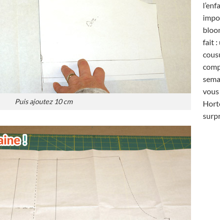
l’enf
impor
bloom
fait 
cous
comp
semai
vous
Puis ajoutez 10 cm
Hort
surpr