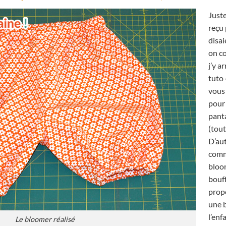
Juste
reçu
disa
on c
j’y a
tuto 
vous 
pour
panta
(tout
D’aut
comm
bloo
bouf
propo
une b
l’enf
Le bloomer réalisé