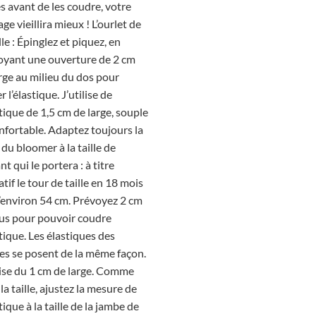
s avant de les coudre, votre
ge vieillira mieux !
L’ourlet de
lle :
Épinglez et piquez, en
oyant une ouverture de 2 cm
rge au milieu du dos pour
er l’élastique. J’utilise de
stique de 1,5 cm de large, souple
nfortable. Adaptez toujours la
e du bloomer à la taille de
ant qui le portera : à titre
atif le tour de taille en 18 mois
’environ 54 cm. Prévoyez 2 cm
lus pour pouvoir coudre
stique.
Les élastiques des
es se posent de la même façon.
lise du 1 cm de large. Comme
la taille, ajustez la mesure de
stique à la taille de la jambe de