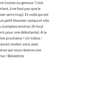
ant (cuisse ou genoux ? c’est
tant, il ne faut pas que le
er serre trop). Et voilà qui est
: un petit bloomer sympa et vite
u (comptez environ 2h tout
ris pour une débutante). A la
ne prochaine ! Un indice :
 aurez rendez-vous avec
ense qui vous réserve une
ise ! Bénédicte