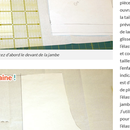
pièce
ouvra
la tai
prév
de la
gliss
l’éla
et co
ez d’abord le devant de la jambe
taill
l’enf
indic
est d
de p
l’éla
jamb
J’uti
pour 
l’éla