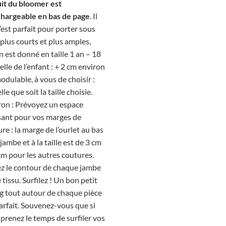
uit du bloomer est
chargeable en bas de page
. Il
’est parfait pour porter sous
 plus courts et plus amples,
n est donné en taille 1 an – 18
celle de l’enfant : + 2 cm environ
modulable, à vous de choisir :
 que soit la taille choisie.
ron :
Prévoyez un espace
sant pour vos marges de
re : la marge de l’ourlet au bas
 jambe et à la taille est de 3 cm
cm pour les autres coutures.
ez le contour de chaque jambe
e tissu.
Surfilez ! Un bon petit
g tout autour de chaque pièce
arfait. Souvenez-vous que si
prenez le temps de surfiler vos