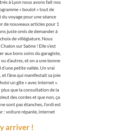
ntrés à Lyon nous avons fait nos
programme « boulot » tout de
ait du voyage pour une séance
nser de nouveaux articles pour 1
ons juste omis de demander à
 choix de villégiature. Nous
 Chalon sur Saône ! Elle s’est
ser aux bons soins du garagiste,
 vu d’autres, et on a une bonne
 d’une petite vallée. Un vrai
et l’âne qui manifestait sa joie
isi un gîte « avec internet ».
r plus que la consultation de la
pleut des cordes et que non, ça
ne sont pas étanches, l’ordi est
r : voiture réparée, internet
 arriver !