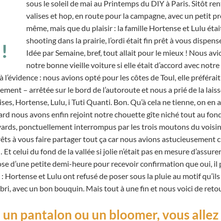
sous le soleil de mai au Printemps du DIY à Paris. Sitôt re
valises et hop, en route pour la campagne, avec un petit 
même, mais que du plaisir : la famille Hortense et Lulu ét
shooting dans la prairie, l’ordi était fin prêt à vous dispe
Idée par Semaine, bref, tout allait pour le mieux !
Nous avi
notre bonne vieille voiture si elle était d’accord avec notre
 l’évidence : nous avions opté pour les côtes de Toul, elle préférait
ment – arrêtée sur le bord de l’autoroute et nous a prié de la lais
es, Hortense, Lulu, i Tuti Quanti. Bon. Qu’à cela ne tienne, on en a
ard nous avons enfin rejoint notre chouette gîte niché tout au fond
vards, ponctuellement interrompus par les trois moutons du voisin, 
êts à vous faire partager tout ça car nous avions astucieusement cho
 Et celui du fond de la vallée si jolie n’était pas en mesure d’assure
pose d’une petite demi-heure pour recevoir confirmation que oui, il 
: Hortense et Lulu ont refusé de poser sous la pluie au motif qu’ils 
abri, avec un bon bouquin. Mais tout à une fin et nous voici de retou
n pantalon ou un bloomer, vous allez y