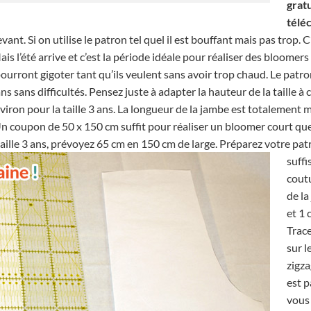
grat
télé
t. Si on utilise le patron tel quel il est bouffant mais pas trop. C
s l’été arrive et c’est la période idéale pour réaliser des bloomers
pourront gigoter tant qu’ils veulent sans avoir trop chaud. Le patro
 ans sans difficultés. Pensez juste à adapter la hauteur de la taille à 
environ pour la taille 3 ans. La longueur de la jambe est totalement 
n coupon de 50 x 150 cm suffit pour réaliser un bloomer court quelle
ille 3 ans, prévoyez 65 cm en 150 cm de large. Préparez votre pat
suffi
coutu
de la
et 1 
Trac
sur l
zigza
est p
vous 