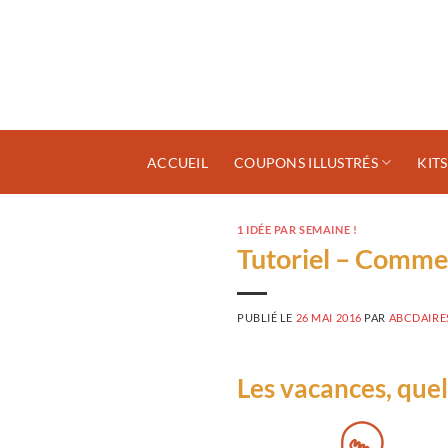
Passer
au
contenu
ACCUEIL
COUPONS ILLUSTRÉS
KIT
1 IDÉE PAR SEMAINE !
Tutoriel – Comme
PUBLIÉ LE
26 MAI 2016
PAR
ABCDAIRE
Les vacances, que