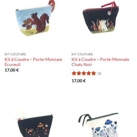
KIT COUTURE
KIT COUTURE
Kit à Coudre – Porte-Monnaie
Kit à Coudre – Porte-Monnaie
Écureuil
Chats Noir
17,00
€
(1)
Note
5
sur
17,00
€
5