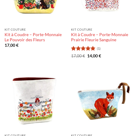
KIT COUTURE
KIT COUTURE
Kit à Coudre – Porte-Monnaie
Kit à Coudre – Porte-Monnaie
Le Pouvoir des Fleurs
Prairie Fleurie Sanguine
17,00
€
(1)
Note
5
sur
Le
Le
17,00
€
14,00
€
prix
prix
5
initial
actuel
était :
est :
17,00 €.
14,00 €.
KIT COUTURE
KIT COUTURE