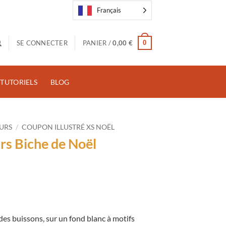
Français
0
SE CONNECTER
PANIER /
0,00
€
TUTORIELS
BLOG
URS
/
COUPON ILLUSTRÉ XS NOËL
rs Biche de Noël
es buissons, sur un fond blanc à motifs