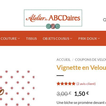
S COUTURE
TISSUS
OBJETS COUSUS
PRIX DOUX
ACCUEIL
/
COUPONS DE VELO
Vignette en Velou
(
2
avis client)
Noté
2
5
sur
Le
Le
3,00
1,50
€
€
5 basé sur
notations
prix
prix
client
Une biche se promène devant d
initial
actuel