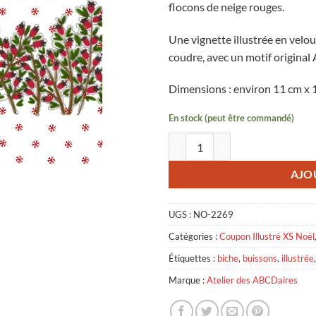
flocons de neige rouges.
était :
est :
3,00 €.
1,50 €.
Une vignette illustrée en velou
coudre, avec un motif original
Dimensions : environ 11 cm x 
En stock (peut être commandé)
quantité de Vignette en Velours B
AJO
UGS :
NO-2269
Catégories :
Coupon Illustré XS Noël
Étiquettes :
biche
,
buissons
,
illustrée
Marque :
Atelier des ABCDaires