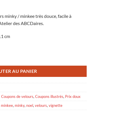
rs minky / minkee très douce, facile à
 Atelier des ABCDaires.
11 cm
iche de Noël
UTER AU PANIER
,
Coupons de velours
,
Coupons illustrés
,
Prix doux
,
minkee
,
minky
,
noel
,
velours
,
vignette