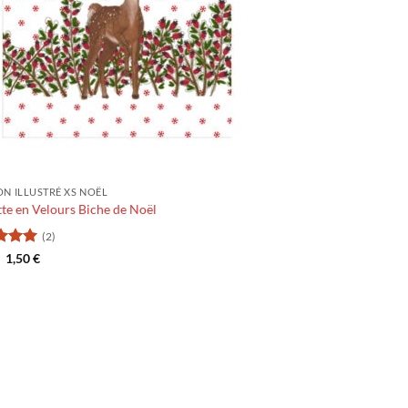
N ILLUSTRÉ XS NOËL
te en Velours Biche de Noël
(2)
5
Le
sur
Le
1,50
€
prix
prix
initial
actuel
était :
est :
3,00 €.
1,50 €.