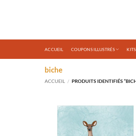
Passer
au
contenu
ACCUEIL
COUPONS ILLUSTRÉS
KIT
biche
ACCUEIL
/
PRODUITS IDENTIFIÉS “BIC