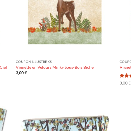
COUPON ILLUSTRÉ XS
COUPO
Ciel
Vignette en Velours Minky Sous-Bois Biche
Vignet
3,00
€
Note
3,00
€
5