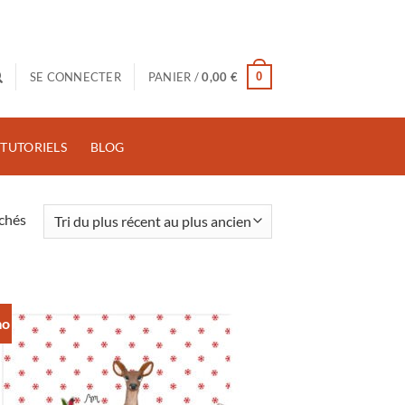
0
SE CONNECTER
PANIER /
0,00
€
TUTORIELS
BLOG
Trié
ichés
du
plus
récent
au
mo
plus
ancien