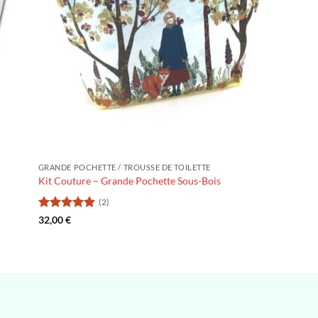
GRANDE POCHETTE / TROUSSE DE TOILETTE
Kit Couture – Grande Pochette Sous-Bois
(2)
Note
5
sur
32,00
€
5