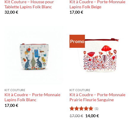
Kit Couture – Housse pour
Kit à Coudre – Porte-Monnaie
Tablette Lapins Folk Blanc
Lapins Folk Beige
32,00
€
17,00
€
Promo
KIT COUTURE
KIT COUTURE
Kit à Coudre – Porte-Monnaie
Kit à Coudre – Porte-Monnaie
Lapins Folk Blanc
Prairie Fleurie Sanguine
17,00
€
(1)
Note
5
sur
Le
Le
17,00
€
14,00
€
prix
prix
5
initial
actuel
était :
est :
17,00 €.
14,00 €.