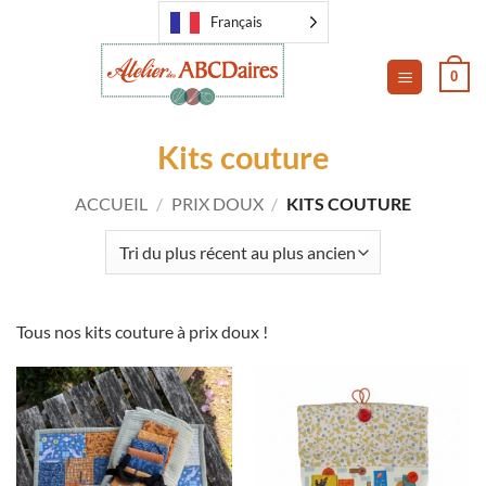
Passer
Français
au
contenu
0
Kits couture
ACCUEIL
/
PRIX DOUX
/
KITS COUTURE
Tous nos kits couture à prix doux !