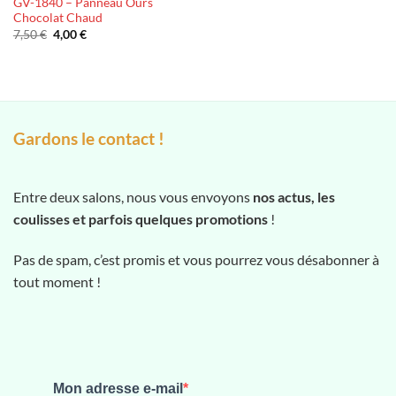
GV-1840 – Panneau Ours
Chocolat Chaud
Le
Le
7,50
€
4,00
€
prix
prix
initial
actuel
était :
est :
7,50 €.
4,00 €.
Gardons le contact !
Entre deux salons, nous vous envoyons
nos actus, les
coulisses et parfois quelques promotions
!
Pas de spam, c’est promis et vous pourrez vous désabonner à
tout moment !