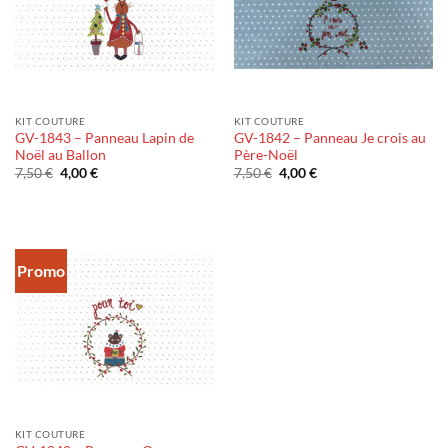
KIT COUTURE
KIT COUTURE
GV-1843 – Panneau Lapin de
GV-1842 – Panneau Je crois au
Noël au Ballon
Père-Noël
Le
Le
Le
Le
7,50
€
4,00
€
7,50
€
4,00
€
prix
prix
prix
prix
initial
actuel
initial
actuel
était :
est :
était :
est :
7,50 €.
4,00 €.
7,50 €.
4,00 €.
Promo
KIT COUTURE