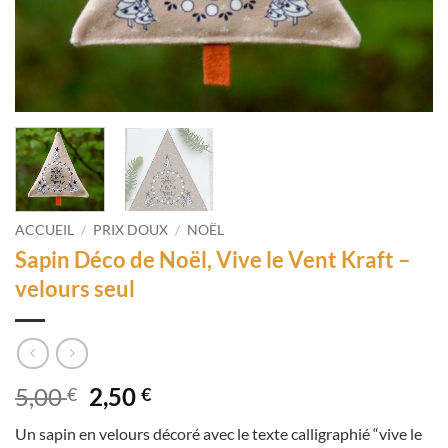
ACCUEIL
/
PRIX DOUX
/
NOËL
Sapin Déco de Noël, Vive le Vent Kraft –
velours seul
Le
Le
5,00
2,50
€
€
prix
prix
Un sapin en velours décoré avec le texte calligraphié “vive le
initial
actuel