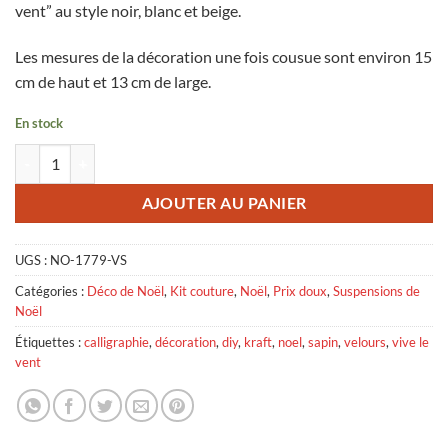
vent” au style noir, blanc et beige.
était :
est :
5,00 €.
2,50 €.
Les mesures de la décoration une fois cousue sont environ 15
cm de haut et 13 cm de large.
En stock
quantité de Sapin Déco de Noël, Vive le Vent Kraft - velours seul
AJOUTER AU PANIER
UGS :
NO-1779-VS
Catégories :
Déco de Noël
,
Kit couture
,
Noël
,
Prix doux
,
Suspensions de
Noël
Étiquettes :
calligraphie
,
décoration
,
diy
,
kraft
,
noel
,
sapin
,
velours
,
vive le
vent