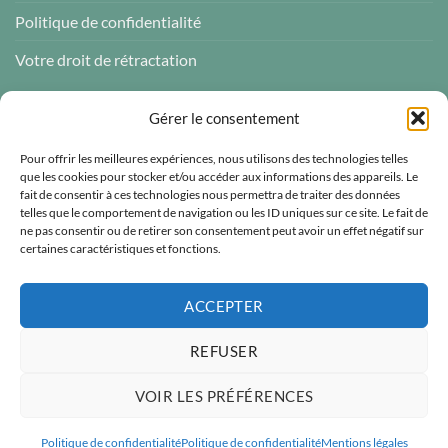
Politique de confidentialité
Votre droit de rétractation
AVIS CLIENTS
Gérer le consentement
Pour offrir les meilleures expériences, nous utilisons des technologies telles
que les cookies pour stocker et/ou accéder aux informations des appareils. Le
fait de consentir à ces technologies nous permettra de traiter des données
telles que le comportement de navigation ou les ID uniques sur ce site. Le fait de
Atelier des ABCDaires
ne pas consentir ou de retirer son consentement peut avoir un effet négatif sur
certaines caractéristiques et fonctions.
Vérifié indépendamment
4.96 évaluation
(681 avis)
ACCEPTER
REFUSER
VOIR LES PRÉFÉRENCES
Visa
MasterCard
PayPal
Paiement sécurisé
Politique de confidentialité
Politique de confidentialité
Mentions légales