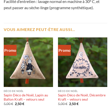
Facilité d’entretien : lavage normal en machine à 30° C, et
peut passer au sèche-linge (programme synthétique).
VOUS AIMEREZ PEUT-ÊTRE AUSSI…
Promo
Promo
DÉCO DE NOËL
DÉCO DE NOËL
Sapin Déco de Noël, Lapin au
Sapin Déco de Noël, Décembre
Ballon Kraft – velours seul
Kraft – velours seul
Le
Le
Le
Le
5,00
€
2,50
€
5,00
€
2,50
€
prix
prix
prix
prix
initial
actuel
initial
actuel