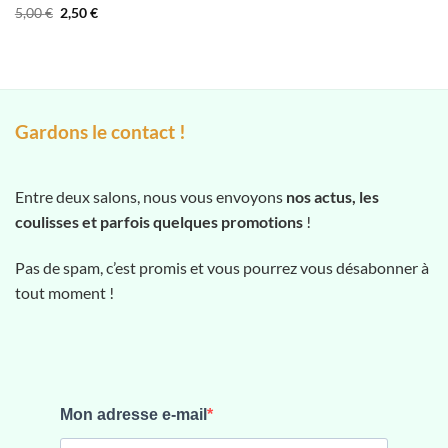
Le
Le
5,00
€
2,50
€
prix
prix
initial
actuel
était :
est :
5,00 €.
2,50 €.
Gardons le contact !
Entre deux salons, nous vous envoyons
nos actus, les
coulisses et parfois quelques promotions
!
Pas de spam, c’est promis et vous pourrez vous désabonner à
tout moment !