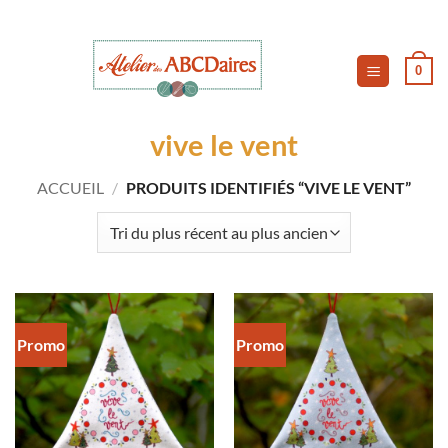
Passer
au
contenu
0
vive le vent
ACCUEIL
/
PRODUITS IDENTIFIÉS “VIVE LE VENT”
Promo
Promo