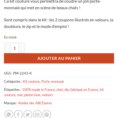
Ce kit couture vous permettra de coudre un joli porte-
monnaie qui met en scène de beaux chats !
Sont compris dans le kit : les 2 coupons illustrés en velours, la
doublure, le zip et le mode d’emploi !
En stock
quantité de Kit à Coudre - Porte-Monnaie Chats Noir
AJOUTER AU PANIER
UGS :
PM-2243-K
Catégories :
Kit couture
,
Porte-monnaie
Étiquettes :
100% made in France
,
chat
,
diy
,
fabriqué en France
,
kit
couture
,
noir
,
pleine lune
,
velours
Marque :
Atelier des ABCDaires