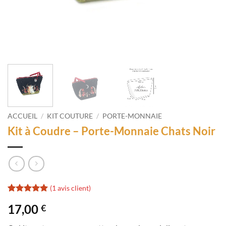
ACCUEIL
/
KIT COUTURE
/
PORTE-MONNAIE
Kit à Coudre – Porte-Monnaie Chats Noir
(
1
avis client)
Noté
1
5
sur
17,00
€
5 basé sur
notation
client