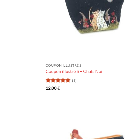
COUPON ILLUSTRÉ S
Coupon illustré S – Chats Noir
(1)
Note
5
sur
12,00
€
5