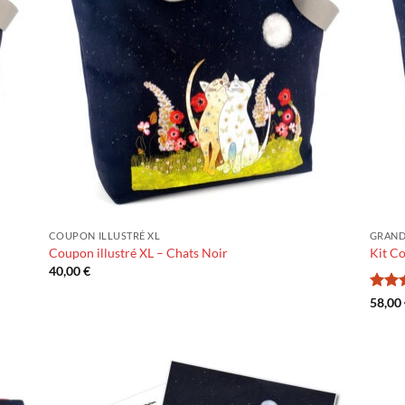
COUPON ILLUSTRÉ XL
GRANDS
Coupon illustré XL – Chats Noir
Kit Co
40,00
€
Note
58,00
5