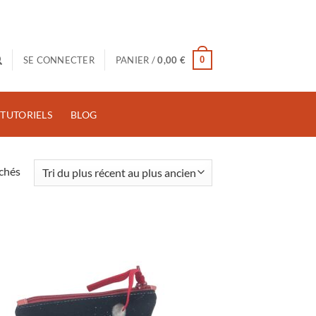
0
SE CONNECTER
PANIER /
0,00
€
TUTORIELS
BLOG
Trié
ichés
du
plus
récent
au
plus
ancien