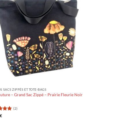
 SACS ZIPPÉS ET TOTE-BAGS
uture – Grand Sac Zippé – Prairie Fleurie Noir
(2)
5
sur
€