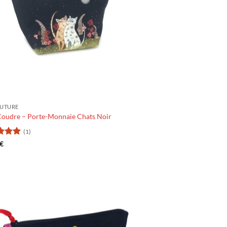
OUTURE
 Coudre – Porte-Monnaie Chats Noir
(1)
5
sur
€