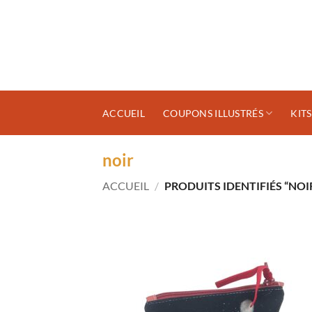
Passer
au
contenu
ACCUEIL
COUPONS ILLUSTRÉS
KIT
noir
ACCUEIL
/
PRODUITS IDENTIFIÉS “NOI