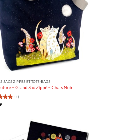
 SACS ZIPPÉS ET TOTE-BAGS
uture – Grand Sac Zippé – Chats Noir
(1)
5
sur
€