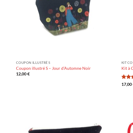
COUPON ILLUSTRÉ S
KIT C
Coupon illustré S – Jour d’Automne Noir
Kit à
12,00
€
Note
17,00
5