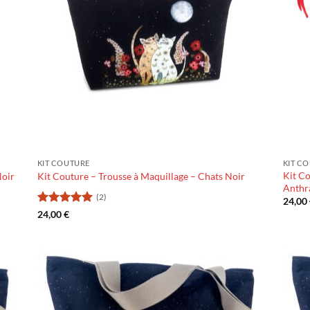
KIT COUTURE
KIT C
Kit Co
Noir
Kit Couture – Trousse à Maquillage – Chats Noir
Anthr
(2)
24,00
Note
5
sur
24,00
€
5