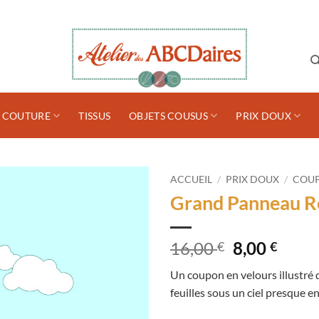
S COUTURE
TISSUS
OBJETS COUSUS
PRIX DOUX
ACCUEIL
/
PRIX DOUX
/
COUP
Grand Panneau R
Le
Le
16,00
8,00
€
€
prix
prix
Un coupon en velours illustré
initial
actue
feuilles sous un ciel presque e
était :
est :
16,00 €.
8,00 