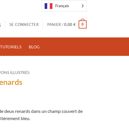
Français
0
SE CONNECTER
PANIER /
0,00
€
TUTORIELS
BLOG
ONS ILLUSTRÉS
enards
 de deux renards dans un champ couvert de
l
ntièrement bleu.
€.