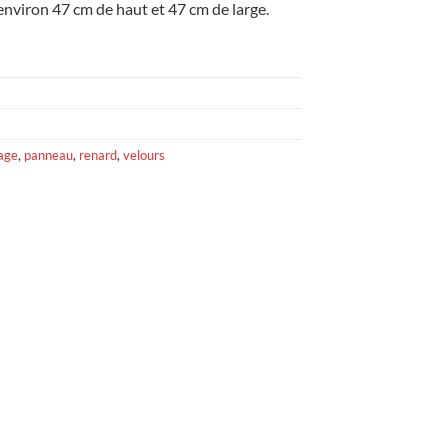
nviron 47 cm de haut et 47 cm de large.
age
,
panneau
,
renard
,
velours