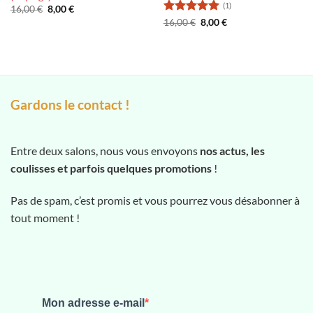
(1)
Le
Le
16,00
€
8,00
€
prix
prix
Note
5
sur
Le
Le
16,00
€
8,00
€
initial
actuel
prix
prix
5
était :
est :
initial
actuel
16,00 €.
8,00 €.
était :
est :
16,00 €.
8,00 €.
Gardons le contact !
Entre deux salons, nous vous envoyons
nos actus, les
coulisses et parfois quelques promotions
!
Pas de spam, c’est promis et vous pourrez vous désabonner à
tout moment !