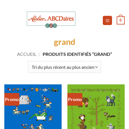
Passer
au
contenu
0
grand
ACCUEIL
/
PRODUITS IDENTIFIÉS “GRAND”
Promo
Promo