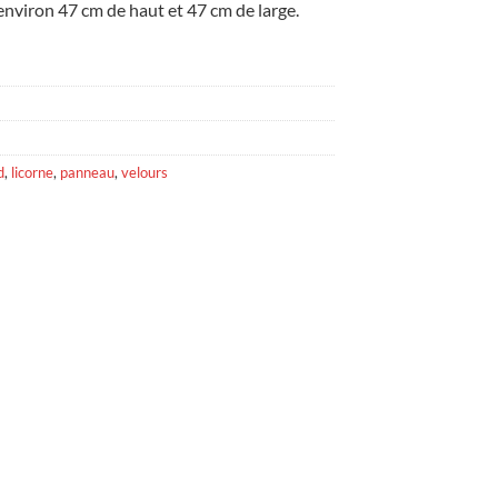
nviron 47 cm de haut et 47 cm de large.
d
,
licorne
,
panneau
,
velours