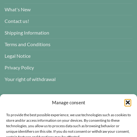
What's New
Contact us!
Shipping Information
Terms and Conditions
Legal Notice
Privacy Policy
Your right of withdrawal
CUSTOMER REVIEWS
Manage consent
To provide the best possible experience, we use technologies such as cookies to
store and/or access information on your devices. By consenting to these
technologies, you allow us to process data such as browsing behavior or
Atelier des ABCDaires
unique identifiers on this site. If you do not consent or withdraw your consent,
certain features and functions may be affected.