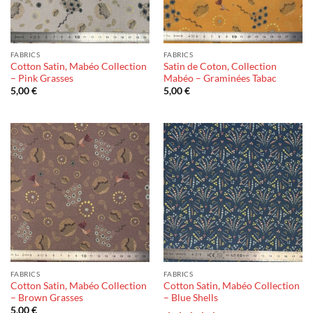
FABRICS
FABRICS
Cotton Satin, Mabéo Collection
Satin de Coton, Collection
– Pink Grasses
Mabéo – Graminées Tabac
5,00
€
5,00
€
FABRICS
FABRICS
Cotton Satin, Mabéo Collection
Cotton Satin, Mabéo Collection
– Brown Grasses
– Blue Shells
5,00
€