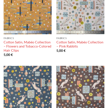
FABRICS
FABRICS
Cotton Satin, Mabéo Collection
Cotton Satin, Mabéo Collection
– Flowers and Tobacco-Colored
– Pink Rabbits
Hair Clips
5,00
€
5,00
€