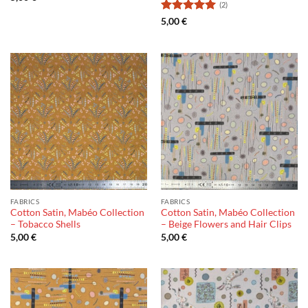
(2)
Rating:
5
5,00
€
out of 5
FABRICS
FABRICS
Cotton Satin, Mabéo Collection
Cotton Satin, Mabéo Collection
– Tobacco Shells
– Beige Flowers and Hair Clips
5,00
€
5,00
€