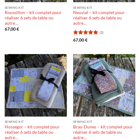
SEWING KIT
SEWING KIT
Roussillon – kit complet pour
Neuvial – kit complet pour
réaliser 6 sets de table ou
réaliser 6 sets de table ou
autre…
autre…
67,00
€
(2)
Rating:
5
67,00
€
out of 5
SEWING KIT
SEWING KIT
Hossegor – kit complet pour
Bray-Dunes – kit complet pour
réaliser 6 sets de table ou
réaliser 6 sets de table ou
autre…
autre…