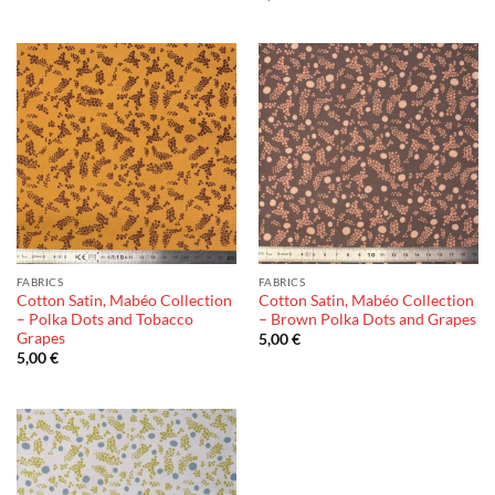
out of 5
FABRICS
FABRICS
Cotton Satin, Mabéo Collection
Cotton Satin, Mabéo Collection
– Polka Dots and Tobacco
– Brown Polka Dots and Grapes
Grapes
5,00
€
5,00
€