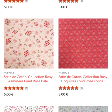
(1)
(1)
Rating:
5
Rating:
5
5,00
€
5,00
€
out of 5
out of 5
FABRICS
FABRICS
Satin de Coton, Collection Rosy
Satin de Coton, Collection Rosy
– Graminées Fond Rose Pâle
– Coquilles Fond Rose Foncé
(1)
(2)
Rating:
5
Rating:
5
5,00
€
5,00
€
out of 5
out of 5