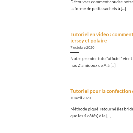
Découvrez comment coudre notre 
la forme de petits sachets à [...]
Tutoriel en vidéo : commen
jersey et polaire
7 octobre 2020
Notre premier tuto “officiel” vien
nos Z’amidoux de A à [...]
Tutoriel pour la confecti
10 avril 2020
Méthode piqué-retourné (les bri
que les 4 côtés) à la [...]