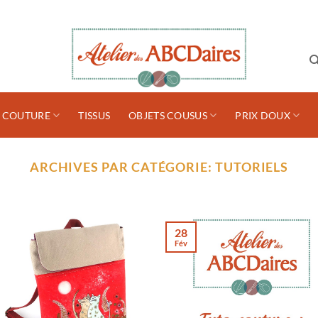
S COUTURE
TISSUS
OBJETS COUSUS
PRIX DOUX
ARCHIVES PAR CATÉGORIE:
TUTORIELS
28
Fév