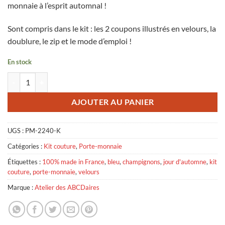
monnaie à l’esprit automnal !
Sont compris dans le kit : les 2 coupons illustrés en velours, la
doublure, le zip et le mode d’emploi !
En stock
quantité de Kit à Coudre - Porte-Monnaie Jour d'Automne Bleu
AJOUTER AU PANIER
UGS :
PM-2240-K
Catégories :
Kit couture
,
Porte-monnaie
Étiquettes :
100% made in France
,
bleu
,
champignons
,
jour d'automne
,
kit
couture
,
porte-monnaie
,
velours
Marque :
Atelier des ABCDaires