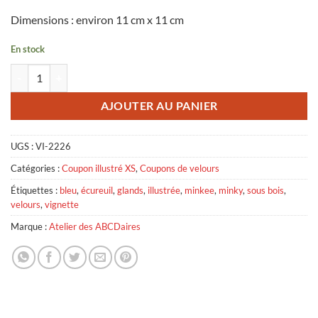
Dimensions : environ 11 cm x 11 cm
En stock
quantité de Vignette en Velours Minky Sous-Bois et Écureuil Bleu
AJOUTER AU PANIER
UGS :
VI-2226
Catégories :
Coupon illustré XS
,
Coupons de velours
Étiquettes :
bleu
,
écureuil
,
glands
,
illustrée
,
minkee
,
minky
,
sous bois
,
velours
,
vignette
Marque :
Atelier des ABCDaires