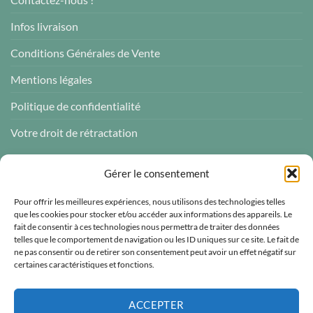
Infos livraison
Conditions Générales de Vente
Mentions légales
Politique de confidentialité
Votre droit de rétractation
AVIS CLIENTS
Gérer le consentement
Pour offrir les meilleures expériences, nous utilisons des technologies telles
que les cookies pour stocker et/ou accéder aux informations des appareils. Le
fait de consentir à ces technologies nous permettra de traiter des données
telles que le comportement de navigation ou les ID uniques sur ce site. Le fait de
Atelier des ABCDaires
ne pas consentir ou de retirer son consentement peut avoir un effet négatif sur
certaines caractéristiques et fonctions.
Vérifié indépendamment
4.96 évaluation
(681 avis)
ACCEPTER