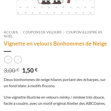
ACCUEIL
/
COUPONS DE VELOURS
/
COUPON ILLUSTRÉ XS
NOËL
Vignette en velours Bonhommes de Neige
Le
Le
3,00
1,50
€
€
prix
prix
Deux bonhommes de neige hilares portant des écharpes, sur
initial
actuel
un fond blanc à motifs flocons.
était :
est :
3,00 €.
1,50 €.
Une vignette illustrée en velours minky / minkee très douce,
facile à coudre, avec un motif original Atelier des ABCDaires.