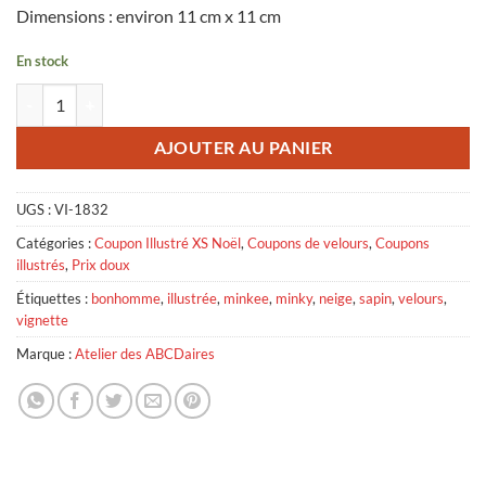
Dimensions : environ 11 cm x 11 cm
En stock
quantité de Vignette en velours Bonhommes de Neige
AJOUTER AU PANIER
UGS :
VI-1832
Catégories :
Coupon Illustré XS Noël
,
Coupons de velours
,
Coupons
illustrés
,
Prix doux
Étiquettes :
bonhomme
,
illustrée
,
minkee
,
minky
,
neige
,
sapin
,
velours
,
vignette
Marque :
Atelier des ABCDaires