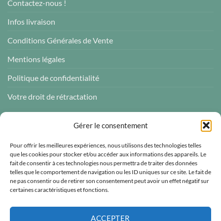
Contactez-nous !
Infos livraison
Conditions Générales de Vente
Mentions légales
Politique de confidentialité
Votre droit de rétractation
AVIS CLIENTS
Gérer le consentement
Pour offrir les meilleures expériences, nous utilisons des technologies telles
que les cookies pour stocker et/ou accéder aux informations des appareils. Le
fait de consentir à ces technologies nous permettra de traiter des données
telles que le comportement de navigation ou les ID uniques sur ce site. Le fait de
Atelier des ABCDaires
ne pas consentir ou de retirer son consentement peut avoir un effet négatif sur
certaines caractéristiques et fonctions.
Vérifié indépendamment
4.96 évaluation
(681 avis)
ACCEPTER