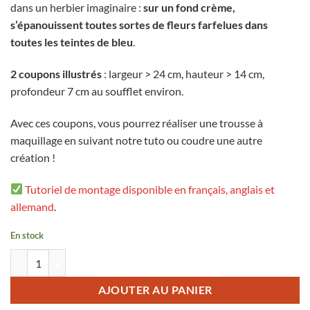
dans un herbier imaginaire :
sur un fond crème,
s’épanouissent toutes sortes de fleurs farfelues dans
toutes les teintes de bleu
.
2 coupons illustrés
: largeur > 24 cm, hauteur > 14 cm,
profondeur 7 cm au soufflet environ.
Avec ces coupons, vous pourrez réaliser une trousse à
maquillage en suivant notre tuto ou coudre une autre
création !
Tutoriel de montage disponible en français, anglais et
allemand
.
En stock
quantité de Coupon illustré M - Prairie Fleurie Cyanotype
AJOUTER AU PANIER