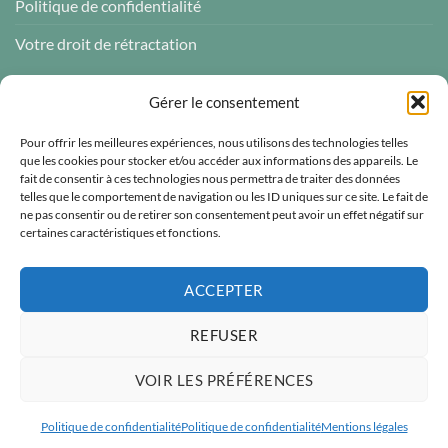
Politique de confidentialité
Votre droit de rétractation
AVIS CLIENTS
Gérer le consentement
Pour offrir les meilleures expériences, nous utilisons des technologies telles
que les cookies pour stocker et/ou accéder aux informations des appareils. Le
fait de consentir à ces technologies nous permettra de traiter des données
telles que le comportement de navigation ou les ID uniques sur ce site. Le fait de
Atelier des ABCDaires
ne pas consentir ou de retirer son consentement peut avoir un effet négatif sur
certaines caractéristiques et fonctions.
Vérifié indépendamment
4.96 évaluation
(681 avis)
ACCEPTER
REFUSER
VOIR LES PRÉFÉRENCES
Visa
MasterCard
PayPal
Paiement sécurisé
Politique de confidentialité
Politique de confidentialité
Mentions légales
© 1996-2026
Atelier des ABCDaires