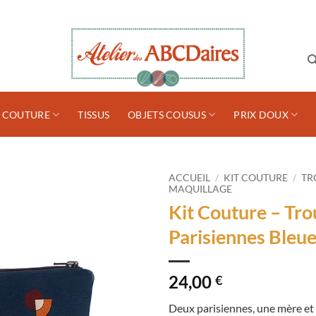
S COUTURE
TISSUS
OBJETS COUSUS
PRIX DOUX
ACCUEIL
/
KIT COUTURE
/
TR
MAQUILLAGE
Kit Couture – Tro
Parisiennes Bleu
24,00
€
Deux parisiennes, une mère et sa