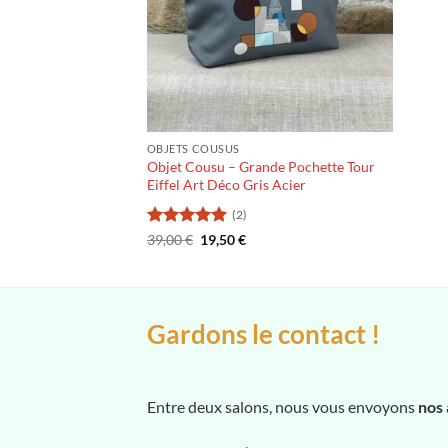
OBJETS COUSUS
Objet Cousu – Grande Pochette Tour
Eiffel Art Déco Gris Acier
(2)
Note
5
sur
Le
Le
39,00
€
19,50
€
prix
prix
5
initial
actuel
était :
est :
39,00 €.
19,50 €.
Gardons le contact !
Entre deux salons, nous vous envoyons
nos 