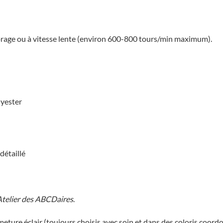
orage ou à vitesse lente (environ 600-800 tours/min maximum).
lyester
détaillé
Atelier des ABCDaires
.
rmeture éclair (toujours choisis avec soin et dans des coloris coor