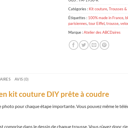
UGS :
TM-1930-K
Catégories :
Kit couture
,
Trousses &
Étiquettes :
100% made in France
,
b
parisiennes
,
tour Eiffel
,
trousse
,
velo
Marque :
Atelier des ABCDaires
AIRES
AVIS (0)
en kit couture DIY prête à coudre
une photo pour chaque étape importante. Vous pouvez même le tél
t comprise dans le dessin de chaque trousse. Vous n’avez donc rien à