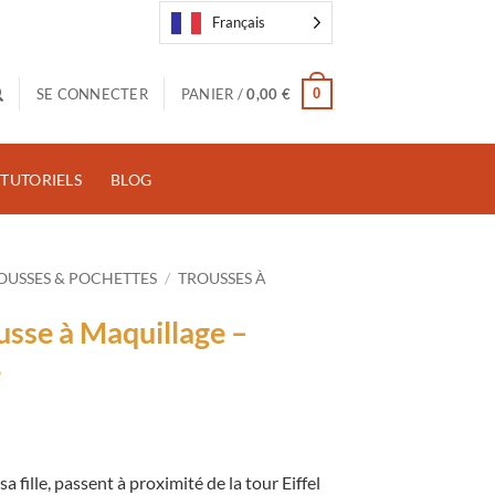
Français
0
SE CONNECTER
PANIER /
0,00
€
TUTORIELS
BLOG
OUSSES & POCHETTES
/
TROUSSES À
usse à Maquillage –
e
 fille, passent à proximité de la tour Eiffel