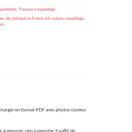
 pochettes
,
Trousses à maquillage
leu
,
diy
,
fabriqué en France
,
kit couture
,
maquillage
,
urs
écharger en format PDF avec photos couleur
 mesurer, rien à reporter, il suffit de