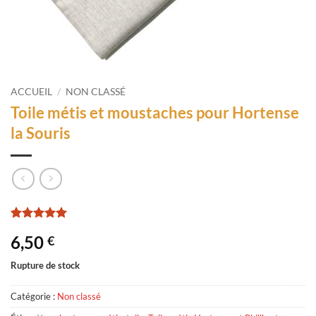
ACCUEIL
/
NON CLASSÉ
Toile métis et moustaches pour Hortense
la Souris
Noté
2
5
sur
6,50
€
5 basé sur
notations
client
Rupture de stock
Catégorie :
Non classé