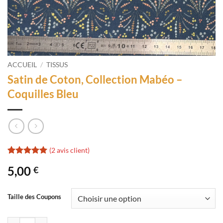
ACCUEIL
/
TISSUS
Satin de Coton, Collection Mabéo –
Coquilles Bleu
(
2
avis client)
Noté
2
5
sur
5,00
€
5 basé sur
notations
client
Taille des Coupons
quantité de Satin de Coton, Collection Mabéo - Coquilles Bleu