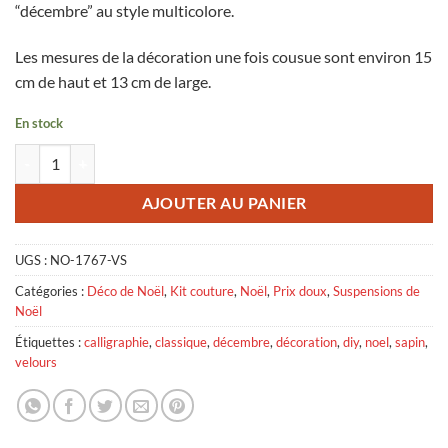
“décembre” au style multicolore.
était :
est :
5,00 €.
2,50 €.
Les mesures de la décoration une fois cousue sont environ 15
cm de haut et 13 cm de large.
En stock
quantité de Sapin Déco de Noël, Décembre Classique - velours seul
AJOUTER AU PANIER
UGS :
NO-1767-VS
Catégories :
Déco de Noël
,
Kit couture
,
Noël
,
Prix doux
,
Suspensions de
Noël
Étiquettes :
calligraphie
,
classique
,
décembre
,
décoration
,
diy
,
noel
,
sapin
,
velours