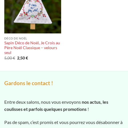
DÉCO DE NOËL
Sapin Déco de Noël, Je Crois au
Père Noël Classique – velours
seul
Le
Le
5,00
€
2,50
€
prix
prix
initial
actuel
était :
est :
5,00 €.
2,50 €.
Gardons le contact !
Entre deux salons, nous vous envoyons
nos actus, les
coulisses et parfois quelques promotions
!
Pas de spam, c’est promis et vous pourrez vous désabonner à