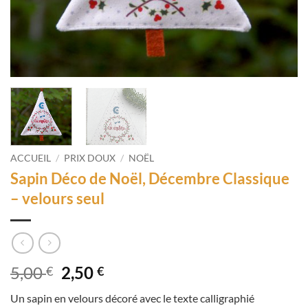
ACCUEIL
/
PRIX DOUX
/
NOËL
Sapin Déco de Noël, Décembre Classique
– velours seul
Le
Le
5,00
2,50
€
€
prix
prix
Un sapin en velours décoré avec le texte calligraphié
initial
actuel