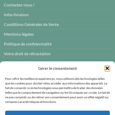
Contactez-nous !
Infos livraison
Conditions Générales de Vente
Mentions légales
Politique de confidentialité
Votre droit de rétractation
AVIS CLIENTS
Gérer le consentement
Pour offrir les meilleures expériences, nous utilisons des technologies telles
que les cookies pour stocker et/ou accéder aux informations des appareils. Le
fait de consentir à ces technologies nous permettra de traiter des données
telles que le comportement de navigation ou les ID uniques sur ce site. Le fait de
Atelier des ABCDaires
ne pas consentir ou de retirer son consentement peut avoir un effet négatif sur
certaines caractéristiques et fonctions.
Vérifié indépendamment
4.96 évaluation
(681 avis)