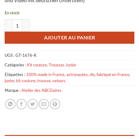
und Video mit deutschen Untertiteln)
En stock
quantité de Kit Couture - Grande Trousse Juniors Astronautes
AJOUTER AU PANIER
UGS :
GT-1676-K
Catégories :
Kit couture
,
Trousses Junior
Étiquettes :
100% made in France
,
astronautes
,
diy
,
fabriqué en France
,
junior
,
kit couture
,
trousse
,
velours
Marque :
Atelier des ABCDaires