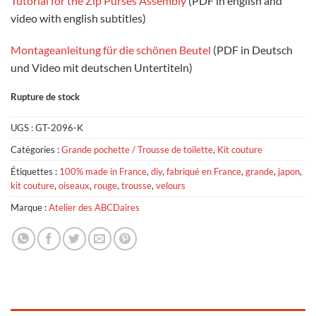
Tutorial for the Zip Purses Assembly
(PDF in english and
video with english subtitles)
Montageanleitung für die schönen Beutel
(PDF in Deutsch
und Video mit deutschen Untertiteln)
Rupture de stock
UGS :
GT-2096-K
Catégories :
Grande pochette / Trousse de toilette
,
Kit couture
Étiquettes :
100% made in France
,
diy
,
fabriqué en France
,
grande
,
japon
,
kit couture
,
oiseaux
,
rouge
,
trousse
,
velours
Marque :
Atelier des ABCDaires