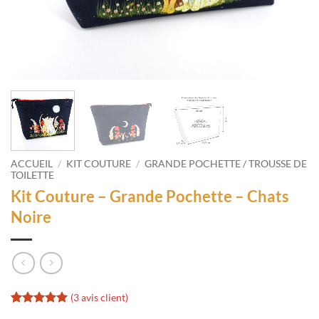
ACCUEIL
/
KIT COUTURE
/
GRANDE POCHETTE / TROUSSE DE
TOILETTE
Kit Couture – Grande Pochette – Chats
Noire
(
3
avis client)
Noté
3
5
sur