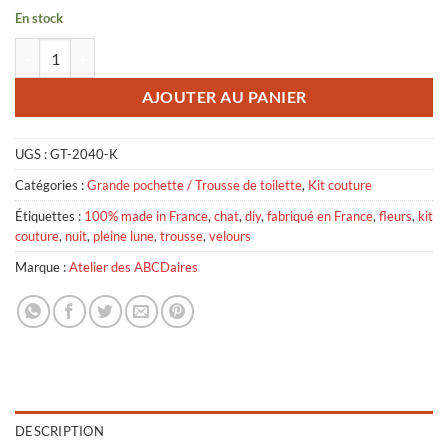
En stock
quantité de Kit Couture - Grande Pochette - Chats Noire
AJOUTER AU PANIER
UGS :
GT-2040-K
Catégories :
Grande pochette / Trousse de toilette
,
Kit couture
Étiquettes :
100% made in France
,
chat
,
diy
,
fabriqué en France
,
fleurs
,
kit
couture
,
nuit
,
pleine lune
,
trousse
,
velours
Marque :
Atelier des ABCDaires
DESCRIPTION