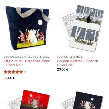
GRANDS SACS ZIPPÉS ET TOTE-BAGS
COUPON ILLUSTRÉ L
Kit Couture – Grand Sac Zippé
Coupon illustré L – Chat en
– Chats Noir
Hiver Gris
23,00
€
(1)
Note
5
sur
58,00
€
5