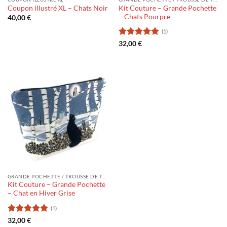
Kit Couture – Grande Pochette
Coupon illustré XL – Chats Noir
– Chats Pourpre
40,00
€
(1)
Note
5
sur
32,00
€
5
GRANDE POCHETTE / TROUSSE DE TOILETTE
Kit Couture – Grande Pochette
– Chat en Hiver Grise
(1)
Note
5
sur
32,00
€