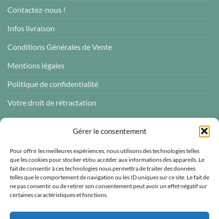
Contactez-nous !
Infos livraison
Conditions Générales de Vente
Mentions légales
Politique de confidentialité
Votre droit de rétractation
AVIS CLIENTS
Gérer le consentement
Pour offrir les meilleures expériences, nous utilisons des technologies telles
que les cookies pour stocker et/ou accéder aux informations des appareils. Le
fait de consentir à ces technologies nous permettra de traiter des données
telles que le comportement de navigation ou les ID uniques sur ce site. Le fait de
Atelier des ABCDaires
ne pas consentir ou de retirer son consentement peut avoir un effet négatif sur
certaines caractéristiques et fonctions.
Vérifié indépendamment
4.96 évaluation
(681 avis)