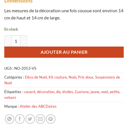
Dimensions
Les mesures de la décoration une fois cousue sont environ 14
cm de haut et 14 cm de large.
En stock
quantité de Etoile Déco de Noël Monsieur Canard Jaune - Velours Seul
AJOUTER AU PANIER
UGS :
NO-2053-VS
Catégories :
Déco de Noël
,
Kit couture
,
Noël
,
Prix doux
,
Suspensions de
Noël
Étiquettes :
canard
,
décoration
,
diy
,
étoiles
,
Gustave
,
jaune
,
noel
,
petite
,
velours
Marque :
Atelier des ABCDaires