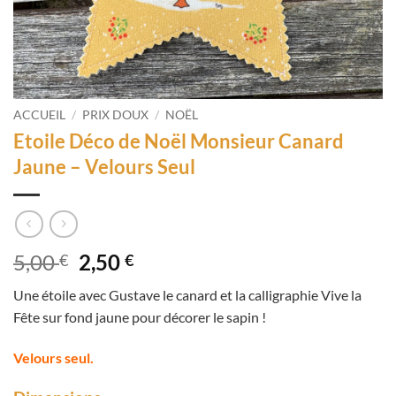
ACCUEIL
/
PRIX DOUX
/
NOËL
Etoile Déco de Noël Monsieur Canard
Jaune – Velours Seul
Le
Le
5,00
2,50
€
€
prix
prix
Une étoile avec Gustave le canard et la calligraphie Vive la
initial
actuel
Fête sur fond jaune pour décorer le sapin !
était :
est :
5,00 €.
2,50 €.
Velours seul.