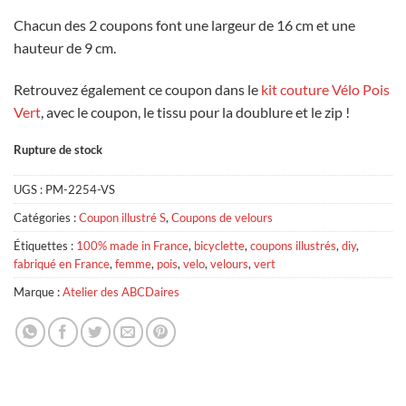
12,00 €.
9,60 €.
Chacun des 2 coupons font une largeur de 16 cm et une
hauteur de 9 cm.
Retrouvez également ce coupon dans le
kit couture Vélo Pois
Vert
, avec le coupon, le tissu pour la doublure et le zip !
Rupture de stock
UGS :
PM-2254-VS
Catégories :
Coupon illustré S
,
Coupons de velours
Étiquettes :
100% made in France
,
bicyclette
,
coupons illustrés
,
diy
,
fabriqué en France
,
femme
,
pois
,
velo
,
velours
,
vert
Marque :
Atelier des ABCDaires