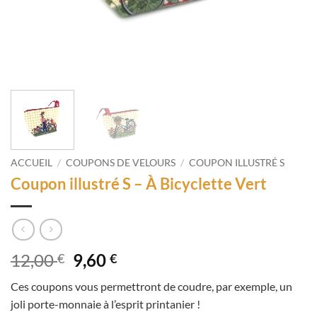
ACCUEIL
/
COUPONS DE VELOURS
/
COUPON ILLUSTRÉ S
Coupon illustré S – À Bicyclette Vert
Le
Le
12,00
9,60
€
€
prix
prix
Ces coupons vous permettront de coudre, par exemple, un
initial
actuel
joli porte-monnaie à l’esprit printanier !
était :
est :