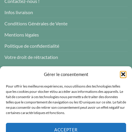
Contactez-nous !
Infos livraison
Conditions Générales de Vente
Mentions légales
Politique de confidentialité
Votre droit de rétractation
AVIS CLIENTS
Gérer le consentement
Pour offrir les meilleures expériences, nous utilisons des technologies telles
que les cookies pour stocker et/ou accéder aux informations des appareils. Le
fait de consentir à ces technologies nous permettra de traiter des données
telles que le comportement de navigation ou les ID uniques sur ce site. Le fait de
Atelier des ABCDaires
ne pas consentir ou de retirer son consentement peut avoir un effet négatif sur
certaines caractéristiques et fonctions.
Vérifié indépendamment
4.96 évaluation
(681 avis)
ACCEPTER