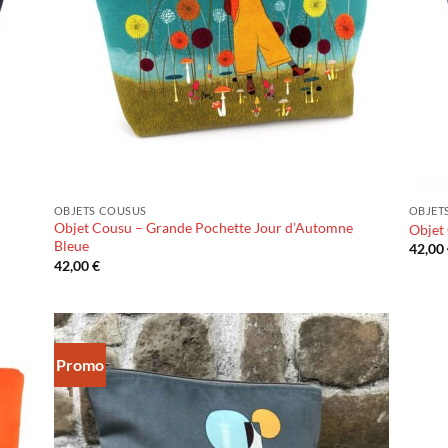
OBJETS COUSUS
OBJET
Objet Cousu – Grande Pochette Jour d’Automne
Objet
Bleue
42,00
42,00
€
Promo