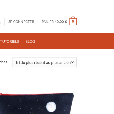
0
SE CONNECTER
PANIER /
0,00
€
TUTORIELS
BLOG
Trié
ichés
du
plus
récent
au
plus
ancien