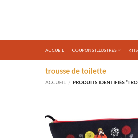
Passer
au
contenu
ACCUEIL
COUPONS ILLUSTRÉS
KIT
trousse de toilette
ACCUEIL
/
PRODUITS IDENTIFIÉS “TRO