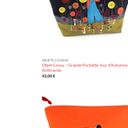
OBJETS COUSUS
Objet Cousu – Grande Pochette Jour d’Automne
Anthracite
42,00
€