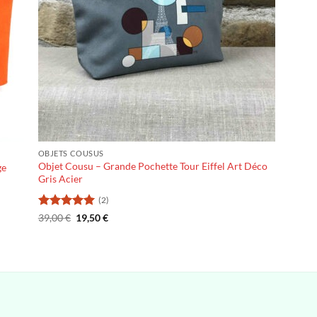
OBJETS COUSUS
Objet Cousu – Grande Pochette Tour Eiffel Art Déco
ge
Gris Acier
(2)
Note
5
sur
Le
Le
39,00
€
19,50
€
prix
prix
5
initial
actuel
était :
est :
39,00 €.
19,50 €.