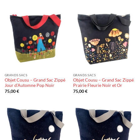
GRANDS SACS
GRANDS SACS
Objet Cousu – Grand Sac Zippé
Objet Cousu – Grand Sac Zippé
Jour d’Automne Pop Noir
Prairie Fleurie Noir et Or
75,00
€
75,00
€