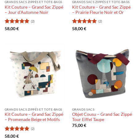
GRANDS SACS ZIPPÉS ET TOTE-BAGS
GRANDS SACS ZIPPÉS ET TOTE-BAGS
Kit Couture – Grand Sac Zippé
Kit Couture – Grand Sac Zippé
– Jour d’Automne Noir
– Prairie Fleurie Noir et Or
(2)
(2)
Note
5
sur
Note
5
sur
58,00
€
58,00
€
5
5
GRANDS SACS ZIPPÉS ET TOTE-BAGS
GRANDS SACS
Kit Couture – Grand Sac Zippé
Objet Cousu – Grand Sac Zippé
– Promenade Beige et Motifs
Tour Eiffel Taupe
75,00
€
(2)
Note
5
sur
58,00
€