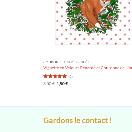
COUPON ILLUSTRÉ XS NOËL
Vignette en Velours Renarde et Couronne de Ho
(2)
Note
5
Le
sur
Le
3,00
€
1,50
€
prix
prix
5
initial
actuel
était :
est :
3,00 €.
1,50 €.
Gardons le contact !