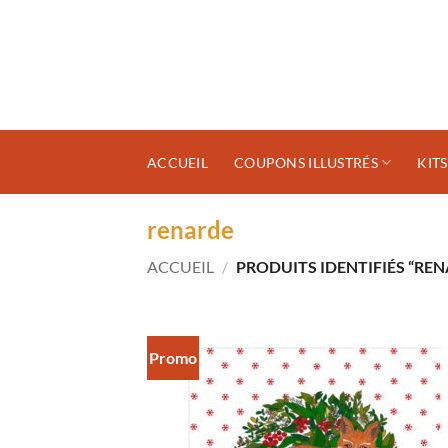
Passer
au
contenu
ACCUEIL
COUPONS ILLUSTRÉS
KIT
renarde
ACCUEIL
/
PRODUITS IDENTIFIÉS “REN
Promo