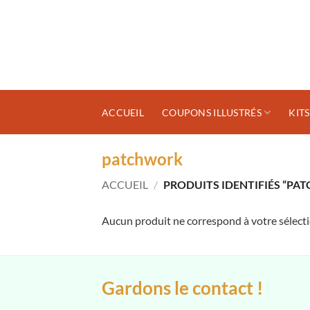
Passer
au
contenu
ACCUEIL
COUPONS ILLUSTRÉS
KIT
patchwork
ACCUEIL
/
PRODUITS IDENTIFIÉS “PA
Aucun produit ne correspond à votre sélecti
Gardons le contact !