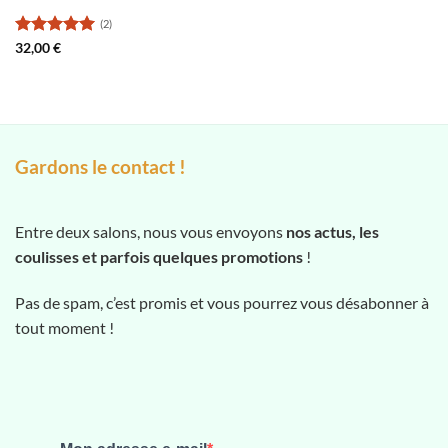
(2)
Note
5
sur
32,00
€
5
Gardons le contact !
Entre deux salons, nous vous envoyons
nos actus, les
coulisses et parfois quelques promotions
!
Pas de spam, c’est promis et vous pourrez vous désabonner à
tout moment !