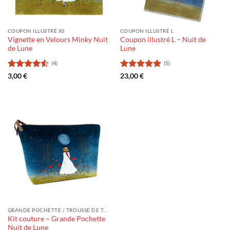
COUPON ILLUSTRÉ XS
COUPON ILLUSTRÉ L
Vignette en Velours Minky Nuit
Coupon illustré L – Nuit de
de Lune
Lune
(4)
(5)
Note
4.5
Note
5
sur
3,00
€
23,00
€
sur 5
5
GRANDE POCHETTE / TROUSSE DE TOILETTE
Kit couture – Grande Pochette
Nuit de Lune