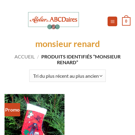
Passer
au
contenu
0
monsieur renard
ACCUEIL
/
PRODUITS IDENTIFIÉS “MONSIEUR
RENARD”
Promo