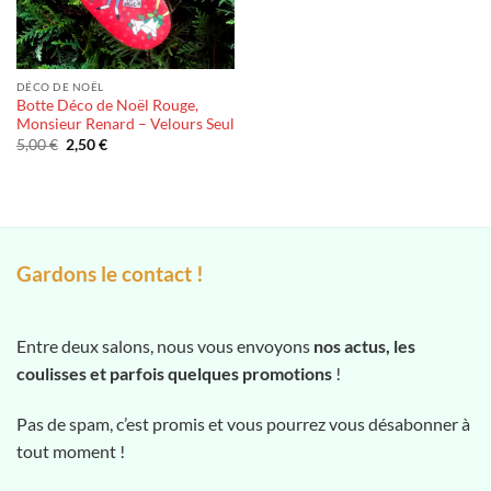
DÉCO DE NOËL
Botte Déco de Noël Rouge,
Monsieur Renard – Velours Seul
Le
Le
5,00
€
2,50
€
prix
prix
initial
actuel
était :
est :
5,00 €.
2,50 €.
Gardons le contact !
Entre deux salons, nous vous envoyons
nos actus, les
coulisses et parfois quelques promotions
!
Pas de spam, c’est promis et vous pourrez vous désabonner à
tout moment !