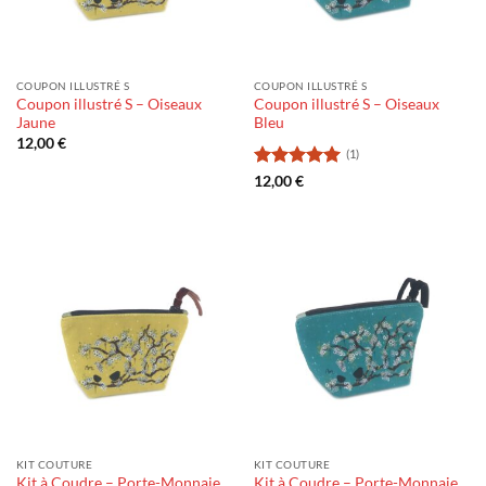
COUPON ILLUSTRÉ S
COUPON ILLUSTRÉ S
Coupon illustré S – Oiseaux
Coupon illustré S – Oiseaux
Jaune
Bleu
12,00
€
(1)
Note
5
sur
12,00
€
5
KIT COUTURE
KIT COUTURE
Kit à Coudre – Porte-Monnaie
Kit à Coudre – Porte-Monnaie