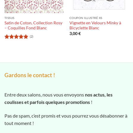
TISSUS
COUPON ILLUSTRÉ XS
Satin de Coton, Collection Rosy
Vignette en Velours Minky à
– Coquilles Fond Blanc
Bicyclette Blanc
3,00
€
(2)
Note
5
sur
5
Gardons le contact !
Entre deux salons, nous vous envoyons
nos actus, les
coulisses et parfois quelques promotions
!
Pas de spam, c’est promis et vous pourrez vous désabonner à
tout moment !