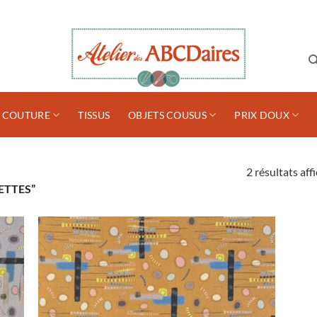
S COUTURE
TISSUS
OBJETS COUSUS
PRIX DOUX
2 résultats aff
ETTES”