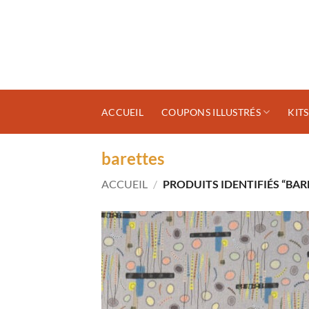
Passer
au
contenu
ACCUEIL
COUPONS ILLUSTRÉS
KIT
barettes
ACCUEIL
/
PRODUITS IDENTIFIÉS “BAR