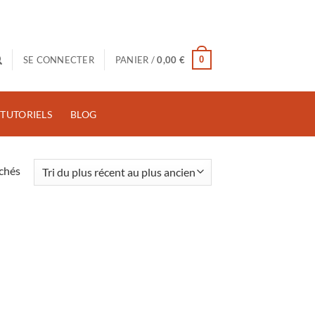
0
SE CONNECTER
PANIER /
0,00
€
TUTORIELS
BLOG
Trié
ichés
du
plus
récent
au
plus
ancien