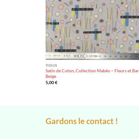
TISSUS
Satin de Coton, Collection Mabéo – Fleurs et Bar
Beige
5,00
€
Gardons le contact !