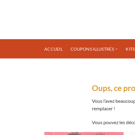
Passer
au
contenu
ACCUEIL
COUPONS ILLUSTRÉS
KIT
Oups, ce prod
Vous l’avez beaucoup 
remplacer !
Vous pouvez les décou