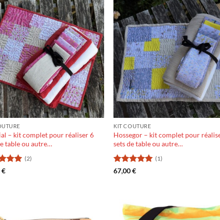
OUTURE
KIT COUTURE
al – kit complet pour réaliser 6
Hossegor – kit complet pour réalis
de table ou autre…
sets de table ou autre…
(2)
(1)
e
5
sur
Note
5
sur
0
€
67,00
€
5