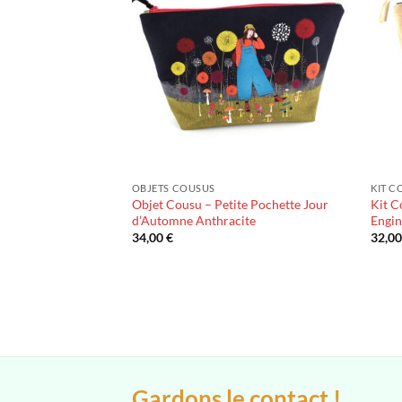
OBJETS COUSUS
KIT C
Objet Cousu – Petite Pochette Jour
Kit C
d’Automne Anthracite
Engin
34,00
€
32,0
Gardons le contact !