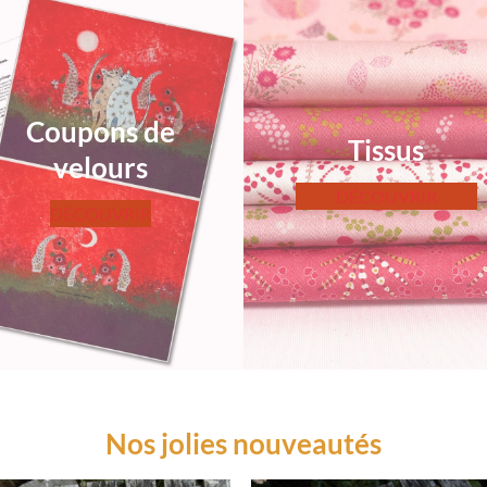
Coupons de
Tissus
velours
DÉCOUVRIR
DÉCOUVRIR
Nos jolies nouveautés