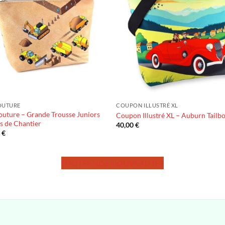
OUTURE
COUPON ILLUSTRÉ XL
outure – Grande Trousse Juniors
Coupon Illustré XL – Auburn Tailb
s de Chantier
40,00
€
0
€
TOUTES NOS NOUVEAUTÉS