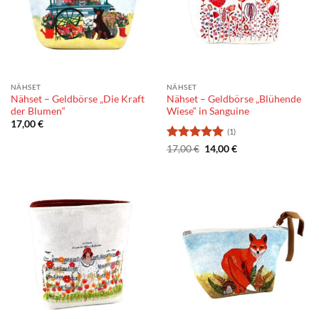
NÄHSET
NÄHSET
Nähset – Geldbörse „Die Kraft
Nähset – Geldbörse „Blühende
der Blumen“
Wiese“ in Sanguine
17,00
€
(1)
Bewertung:
Der
Der
17,00
€
14,00
€
ursprüngliche
aktuelle
5
von 5
Preis
Preis
betrug:
beträgt:
17,00
14,00
€.
€.