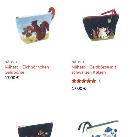
NÄHSET
NÄHSET
Nähset – Eichhörnchen-
Nähset – Geldbörse mit
Geldbörse
schwarzen Katzen
17,00
€
(1)
Bewertung:
17,00
€
5
von 5